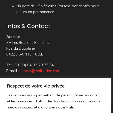
Un parc de 15 véhicules Porsche accidentés pour
pièces en permanence.
Infos & Contact
Adresse
:
ZA Les Bastides Blanches
Rue du Dauphiné
04220 SAINTE TULLE
Tel: (00-33) 04 92 79 75 54
E-mail:
contact@rsdiffusion.com
Du Mardi au Vendredi de 09h00 à 12h00 et de 14h00 à
Respect de votre vie privée
18h00
Réception en magasin sur rendez-vous uniquement
Les cookies nous permettent de personnaliser le contenu
et les annonces, d'offrir des fonctionnalités relatives aux
médias sociaux et d'analyser notre trafic.