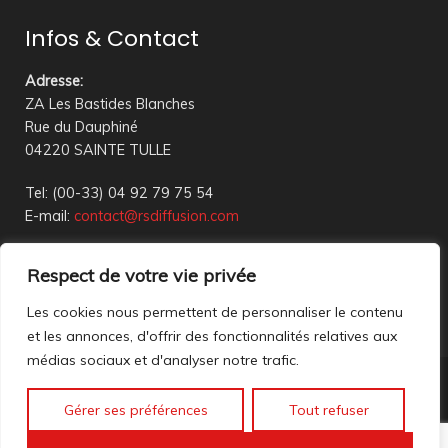
Infos & Contact
Adresse
:
ZA Les Bastides Blanches
Rue du Dauphiné
04220 SAINTE TULLE
Tel: (00-33) 04 92 79 75 54
E-mail:
contact@rsdiffusion.com
Du Mardi au Vendredi de 09h00 à 12h00 et de 14h00 à
Respect de votre vie privée
18h00
Réception en magasin sur rendez-vous uniquement
Les cookies nous permettent de personnaliser le contenu
et les annonces, d'offrir des fonctionnalités relatives aux
médias sociaux et d'analyser notre trafic.
Nous contacter
Gérer ses préférences
Tout refuser
Mentions légales
©2023 All rights reserved. création web
Mathis DigitalD
|