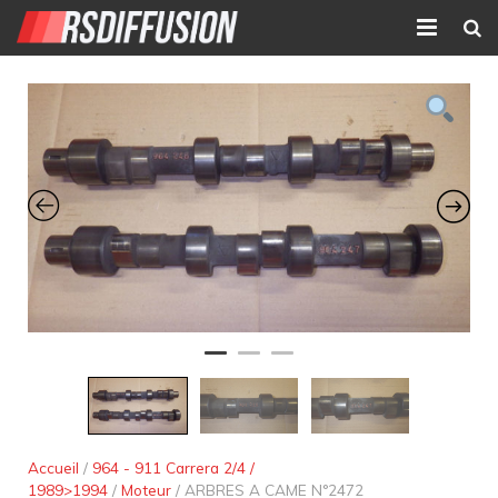
Accueil
Nouvelles annonces
Annonces prolongées
Atelier mécanique
Contact
Accueil
/
964 - 911 Carrera 2/4 /
1989>1994
/
Moteur
/ ARBRES A CAME N°2472