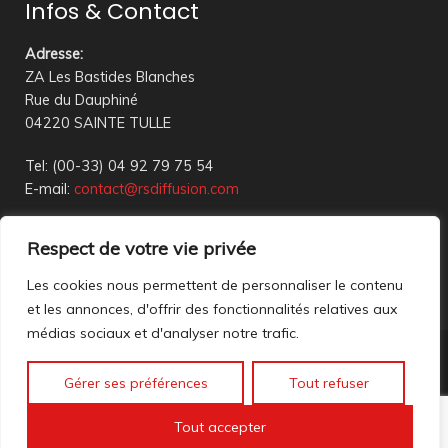
Infos & Contact
Adresse
:
ZA Les Bastides Blanches
Rue du Dauphiné
04220 SAINTE TULLE
Tel: (00-33) 04 92 79 75 54
E-mail:
contact@rsdiffusion.com
Du Mardi au Vendredi de 09h00 à 12h00 et de 14h00 à
Respect de votre vie privée
18h00
Réception en magasin sur rendez-vous uniquement
Les cookies nous permettent de personnaliser le contenu
et les annonces, d'offrir des fonctionnalités relatives aux
médias sociaux et d'analyser notre trafic.
Nous contacter
Gérer ses préférences
Tout refuser
Mentions légales
©2023 All rights reserved. création web
Mathis DigitalD
|
Tout accepter
Accéder à nos anciennes annonces