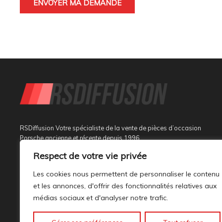
RSDiffusion Votre spécialiste de la vente de pièces d’occasion
Porsche ancienne et récente depuis 1996
Respect de votre vie privée
Implantée à Sainte Tulle dans le département des Alpes de
Haute Provence à 3 km de Manosque et 37 km d’Aix en
Les cookies nous permettent de personnaliser le contenu
Provence, au sein d’un bâtiment tout neuf de 1000M², son
et les annonces, d'offrir des fonctionnalités relatives aux
activité est dédiée à la marque PORSCHE.
médias sociaux et d'analyser notre trafic.