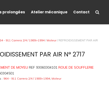
s prolongées
Atelier mécanique
Contact
64 - 911 Carrera 2/4 / 1989>1994
/
Moteur
/ REFROIDISSEMENT PAR AIR
OIDISSEMENT PAR AIR N° 2717
EMENT DE MOYEU
REF 93060304101
ROUE DE SOUFFLERIE
60304501
s :
964 - 911 Carrera 2/4 / 1989>1994
,
Moteur