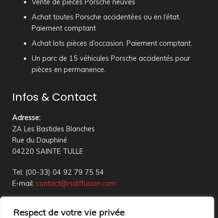
Vente de pièces Porsche neuves
Achat toutes Porsche accidentées ou en l’état.
Paiement comptant
Achat lots pièces d’occasion. Paiement comptant.
Un parc de 15 véhicules Porsche accidentés pour
pièces en permanence.
Infos & Contact
Adresse
:
ZA Les Bastides Blanches
Rue du Dauphiné
04220 SAINTE TULLE
Tel: (00-33) 04 92 79 75 54
E-mail:
contact@rsdiffusion.com
Du Mardi au Vendredi de 09h00 à 12h00 et de 14h00 à
Respect de votre vie privée
18h00