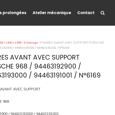
s prolongées
Atelier mécanique
Contact
68 / 1992>1995
/
Eclairage
/ PHARES AVANT AVEC SUPPORT PORSCHE
63192900 / 94463193000 / 94463191001 / N°6169
ES AVANT AVEC SUPPORT
CHE 968 / 94463192900 /
3193000 / 94463191001 / N°6169
 AVANT AVEC SUPPORT
E 968
900 / 94463193000 / 94463191001