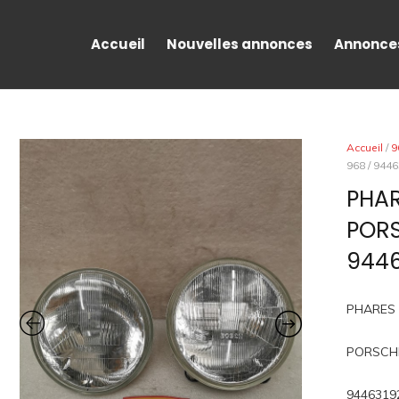
Accueil
Nouvelles annonces
Annonce
Accueil
/
9
968 / 944
PHAR
PORS
9446
PHARES
PORSCH
94463192