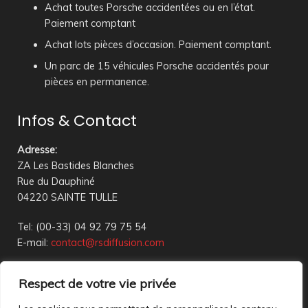
Achat toutes Porsche accidentées ou en l’état.
Paiement comptant
Achat lots pièces d’occasion. Paiement comptant.
Un parc de 15 véhicules Porsche accidentés pour
pièces en permanence.
Infos & Contact
Adresse
:
ZA Les Bastides Blanches
Rue du Dauphiné
04220 SAINTE TULLE
Tel: (00-33) 04 92 79 75 54
E-mail:
contact@rsdiffusion.com
Du Mardi au Vendredi de 09h00 à 12h00 et de 14h00 à
Respect de votre vie privée
18h00
Réception en magasin sur rendez-vous uniquement