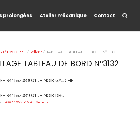
s prolongées
Atelier mécanique
Contact
68 / 1992>1995
/
Sellerie
/ HABILLAGE TABLEAU DE BORD N°3132
LLAGE TABLEAU DE BORD N°3132
EF 944552083001DB NOIR GAUCHE
EF 944552084001DB NOIR DROIT
s :
968 / 1992>1995
,
Sellerie