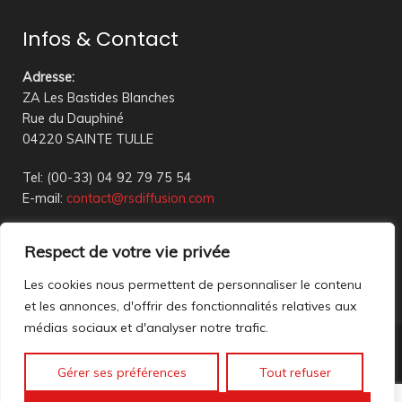
Infos & Contact
Adresse
:
ZA Les Bastides Blanches
Rue du Dauphiné
04220 SAINTE TULLE
Tel: (00-33) 04 92 79 75 54
E-mail:
contact@rsdiffusion.com
Du Mardi au Vendredi de 09h00 à 12h00 et de 14h00 à
Respect de votre vie privée
18h00
Réception en magasin sur rendez-vous uniquement
Les cookies nous permettent de personnaliser le contenu
et les annonces, d'offrir des fonctionnalités relatives aux
médias sociaux et d'analyser notre trafic.
Nous contacter
Gérer ses préférences
Tout refuser
Mentions légales
©2023 All rights reserved. création web
Mathis DigitalD
|