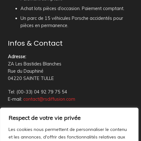
Achat lots pièces d’occasion. Paiement comptant.
Un parc de 15 véhicules Porsche accidentés pour
pièces en permanence.
Infos & Contact
Adresse
:
ZA Les Bastides Blanches
Rue du Dauphiné
04220 SAINTE TULLE
Tel: (00-33) 04 92 79 75 54
E-mail:
contact@rsdiffusion.com
Du Mardi au Vendredi de 09h00 à 12h00 et de 14h00 à
Respect de votre vie privée
18h00
Réception en magasin sur rendez-vous uniquement
Les cookies nous permettent de personnaliser le contenu
et les annonces, d'offrir des fonctionnalités relatives aux