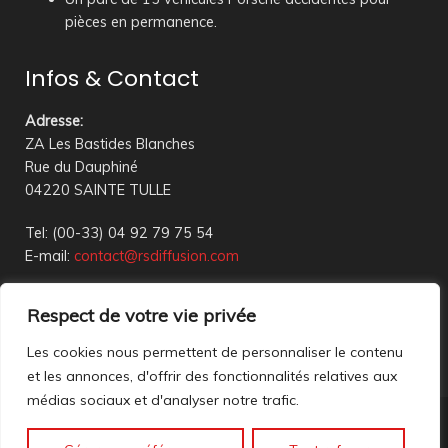
pièces en permanence.
Infos & Contact
Adresse
:
ZA Les Bastides Blanches
Rue du Dauphiné
04220 SAINTE TULLE
Tel: (00-33) 04 92 79 75 54
E-mail:
contact@rsdiffusion.com
Du Mardi au Vendredi de 09h00 à 12h00 et de 14h00 à
Respect de votre vie privée
18h00
Réception en magasin sur rendez-vous uniquement
Les cookies nous permettent de personnaliser le contenu
et les annonces, d'offrir des fonctionnalités relatives aux
médias sociaux et d'analyser notre trafic.
Nous contacter