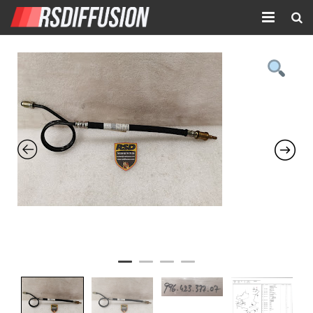
Accueil
Nouvelles annonces
Annonces prolongées
Atelier mécanique
Contact