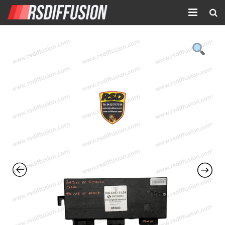
Accueil
Nouvelles annonces
Annonces prolongées
Atelier mécanique
Contact