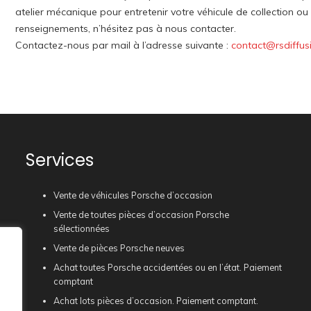
atelier mécanique pour entretenir votre véhicule de collection o
renseignements, n’hésitez pas à nous contacter.
Contactez-nous par mail à l’adresse suivante :
contact@rsdiffus
Services
Vente de véhicules Porsche d’occasion
Vente de toutes pièces d’occasion Porsche
sélectionnées
Vente de pièces Porsche neuves
Achat toutes Porsche accidentées ou en l’état. Paiement
comptant
Achat lots pièces d’occasion. Paiement comptant.