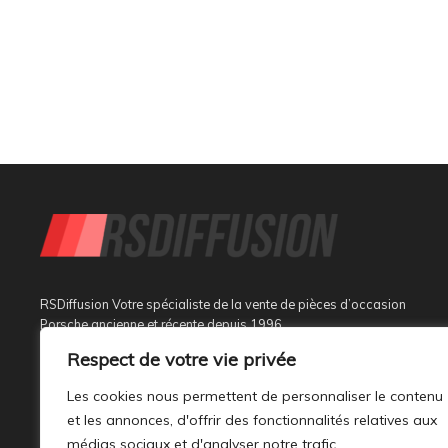
RSDiffusion Votre spécialiste de la vente de pièces d’occasion
Porsche ancienne et récente depuis 1996
Respect de votre vie privée
Implantée à Sainte Tulle dans le département des Alpes de
Haute Provence à 3 km de Manosque et 37 km d’Aix en
Les cookies nous permettent de personnaliser le contenu
Provence, au sein d’un bâtiment tout neuf de 1000M², son
et les annonces, d'offrir des fonctionnalités relatives aux
activité est dédiée à la marque PORSCHE.
médias sociaux et d'analyser notre trafic.