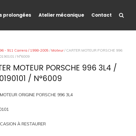
s prolongées
Atelier mécanique
Contact
96 - 911 Carrera / 1998-2005
/
Moteur
/ CARTER MOTEUR PORSCHE 996
10190101 / N°6009
ER MOTEUR PORSCHE 996 3L4 /
0190101 / N°6009
MOTEUR ORIGINE PORSCHE 996 3L4
0101
CASION À RESTAURER