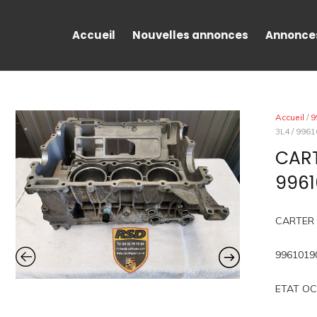
Accueil
Nouvelles annonces
Annonce
Accueil
/
9
3L4 / 996
CART
9961
CARTER 
9961019
ETAT OC