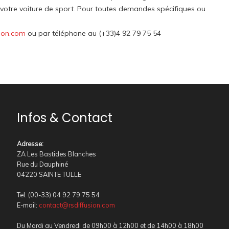
u votre voiture de sport. Pour toutes demandes spécifiques ou
ion.com
ou par téléphone au (+33)4 92 79 75 54
Infos & Contact
Adresse
:
ZA Les Bastides Blanches
Rue du Dauphiné
04220 SAINTE TULLE
Tel: (00-33) 04 92 79 75 54
E-mail:
contact@rsdiffusion.com
Du Mardi au Vendredi de 09h00 à 12h00 et de 14h00 à 18h00