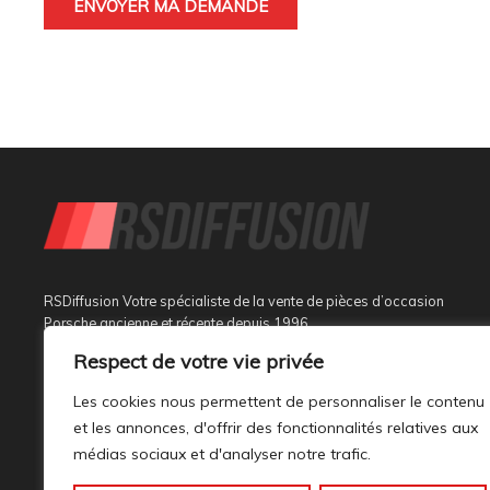
RSDiffusion Votre spécialiste de la vente de pièces d’occasion
Porsche ancienne et récente depuis 1996
Respect de votre vie privée
Implantée à Sainte Tulle dans le département des Alpes de
Haute Provence à 3 km de Manosque et 37 km d’Aix en
Les cookies nous permettent de personnaliser le contenu
Provence, au sein d’un bâtiment tout neuf de 1000M², son
et les annonces, d'offrir des fonctionnalités relatives aux
activité est dédiée à la marque PORSCHE.
médias sociaux et d'analyser notre trafic.