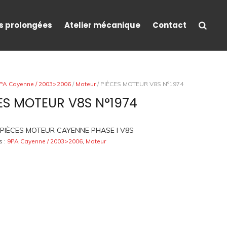
s prolongées
Atelier mécanique
Contact
PA Cayenne / 2003>2006
/
Moteur
/ PIÈCES MOTEUR V8S N°1974
ES MOTEUR V8S N°1974
PIÈCES MOTEUR CAYENNE PHASE I V8S
s :
9PA Cayenne / 2003>2006
,
Moteur