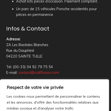
Achat lots pièces d’occasion. Paiement comptant.
Un parc de 15 véhicules Porsche accidentés pour
pièces en permanence.
Infos & Contact
Adresse
:
ZA Les Bastides Blanches
Rue du Dauphiné
04220 SAINTE TULLE
Tel: (00-33) 04 92 79 75 54
E-mail:
contact@rsdiffusion.com
Du Mardi au Vendredi de 09h00 à 12h00 et de 14h00 à
Respect de votre vie privée
18h00
Réception en magasin sur rendez-vous uniquement
Les cookies nous permettent de personnaliser le contenu
et les annonces, d'offrir des fonctionnalités relatives aux
médias sociaux et d'analyser notre trafic.