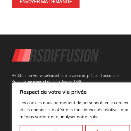
RSDiffusion Votre spécialiste de la vente de pièces d’occasion
Porsche ancienne et récente depuis 1996
Respect de votre vie privée
Implantée à Sainte Tulle dans le département des Alpes de
Haute Provence à 3 km de Manosque et 37 km d’Aix en
Les cookies nous permettent de personnaliser le contenu
Provence, au sein d’un bâtiment tout neuf de 1000M², son
et les annonces, d'offrir des fonctionnalités relatives aux
activité est dédiée à la marque PORSCHE.
médias sociaux et d'analyser notre trafic.