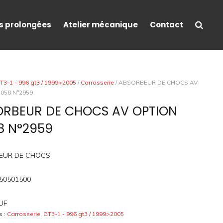
s prolongées
Atelier mécanique
Contact
T3-1 - 996 gt3 / 1999>2005
/
Carrosserie
/ ABSORBEUR DE CHOCS AV
058 N°2959
ORBEUR DE CHOCS AV OPTION
8 N°2959
EUR DE CHOCS
50501500
UF
s :
Carrosserie
,
GT3-1 - 996 gt3 / 1999>2005