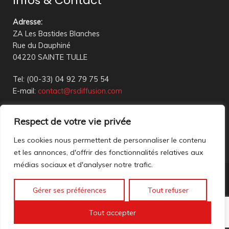
Infos & Contact
Adresse
:
ZA Les Bastides Blanches
Rue du Dauphiné
04220 SAINTE TULLE
Tel: (00-33) 04 92 79 75 54
E-mail:
contact@rsdiffusion.com
Du Mardi au Vendredi de 09h00 à 12h00 et de 14h00 à
Respect de votre vie privée
18h00
Réception en magasin sur rendez-vous uniquement
Les cookies nous permettent de personnaliser le contenu
et les annonces, d'offrir des fonctionnalités relatives aux
médias sociaux et d'analyser notre trafic.
Nous contacter
Gérer ses préférences
Tout refuser
Mentions légales
©2023 All rights reserved. création web
Mathis DigitalD
|
Tout accepter
Accéder à nos anciennes annonces