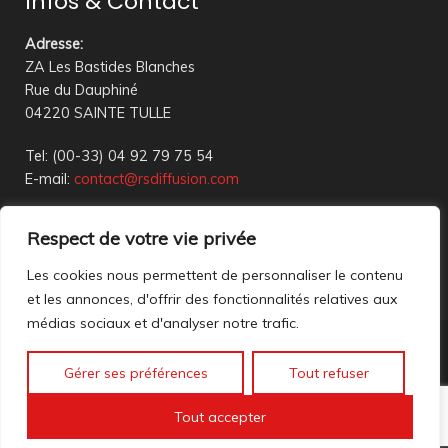
Infos & Contact
Adresse
:
ZA Les Bastides Blanches
Rue du Dauphiné
04220 SAINTE TULLE
Tel: (00-33) 04 92 79 75 54
E-mail:
contact@rsdiffusion.com
Du Mardi au Vendredi de 09h00 à 12h00 et de 14h00 à
Respect de votre vie privée
18h00
Réception en magasin sur rendez-vous uniquement
Les cookies nous permettent de personnaliser le contenu
et les annonces, d'offrir des fonctionnalités relatives aux
médias sociaux et d'analyser notre trafic.
Nous contacter
Gérer ses préférences
Tout refuser
Mentions légales
©2023 All rights reserved. création web
Mathis DigitalD
|
Tout accepter
Accéder à nos anciennes annonces