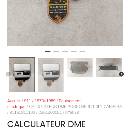
Accueil
/
911 / 1970>1989
/
Equipement
electrique
/ CALCULATEUR DME PORSCHE 911 3L2 CARRERA
/ 91161811103 / 0261200051 / N°6029
CALCULATEUR DME