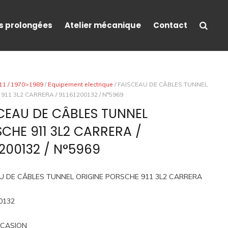
s prolongées
Atelier mécanique
Contact
11 / 1970>1989
/
Equipement electrique
/ FAISCEAU DE CÂBLES TUNNEL
11 3L2 CARRERA / 91161200132 / N°5969
CEAU DE CÂBLES TUNNEL
CHE 911 3L2 CARRERA /
1200132 / N°5969
U DE CÂBLES TUNNEL ORIGINE PORSCHE 911 3L2 CARRERA
0132
CCASION