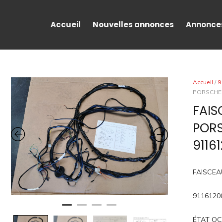
Accueil
Nouvelles annonces
Annonce
Accueil
/
9
PORSCHE 9
FAIS
PORS
9116
FAISCEA
9116120
ÉTAT O