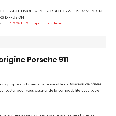
E POSSIBLE UNIQUEMENT SUR RENDEZ-VOUS DANS NOTRE
 RS DIFFUSION
s :
911 / 1970>1989
,
Equipement electrique
origine Porsche 911
vous propose à la vente cet ensemble de
faisceau de câbles
 contacter pour vous assurer de la compatibilité avec votre
ible sur rendez-vous dans nos ateliers ou bien livraison