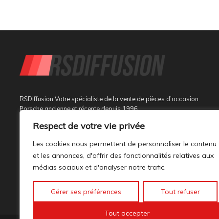
RSDiffusion Votre spécialiste de la vente de pièces d’occasion
Porsche ancienne et récente depuis 1996
Respect de votre vie privée
Implantée à Sainte Tulle dans le département des Alpes de
Haute Provence à 3 km de Manosque et 37 km d’Aix en
Les cookies nous permettent de personnaliser le contenu
Provence, au sein d’un bâtiment tout neuf de 1000M², son
et les annonces, d'offrir des fonctionnalités relatives aux
activité est dédiée à la marque PORSCHE.
médias sociaux et d'analyser notre trafic.
Gérer ses préférences
Tout refuser
Tout accepter