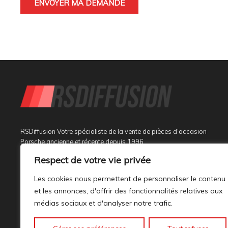
RSDiffusion Votre spécialiste de la vente de pièces d’occasion
Porsche ancienne et récente depuis 1996
Respect de votre vie privée
Implantée à Sainte Tulle dans le département des Alpes de
Haute Provence à 3 km de Manosque et 37 km d’Aix en
Les cookies nous permettent de personnaliser le contenu
Provence, au sein d’un bâtiment tout neuf de 1000M², son
et les annonces, d'offrir des fonctionnalités relatives aux
activité est dédiée à la marque PORSCHE.
médias sociaux et d'analyser notre trafic.