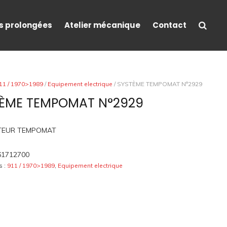
s prolongées
Atelier mécanique
Contact
11 / 1970>1989
/
Equipement electrique
/ SYSTÈME TEMPOMAT N°2929
TÈME TEMPOMAT N°2929
TEUR TEMPOMAT
61712700
s :
911 / 1970>1989
,
Equipement electrique