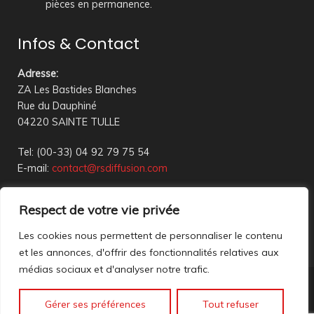
pièces en permanence.
Infos & Contact
Adresse
:
ZA Les Bastides Blanches
Rue du Dauphiné
04220 SAINTE TULLE
Tel: (00-33) 04 92 79 75 54
E-mail:
contact@rsdiffusion.com
Du Mardi au Vendredi de 09h00 à 12h00 et de 14h00 à
Respect de votre vie privée
18h00
Réception en magasin sur rendez-vous uniquement
Les cookies nous permettent de personnaliser le contenu
et les annonces, d'offrir des fonctionnalités relatives aux
médias sociaux et d'analyser notre trafic.
Nous contacter
Gérer ses préférences
Tout refuser
Mentions légales