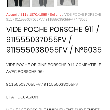
Accueil
/
911 / 1970>1989
/
Sellerie
/ VIDE POCHE PORSCHE
911 / 911555037055FV / 911555038055FV / N°6035
VIDE POCHE PORSCHE 911 /
911555037055FV /
911555038055FV / N°6035
VIDE POCHE ORIGINE PORSCHE 911 COMPATIBLE
AVEC PORSCHE 964
911555037055FV / 911555038055FV
ETAT OCCASION
MONTAGE POSSIBLE UNIQUEMENT SUR RENDEZ-