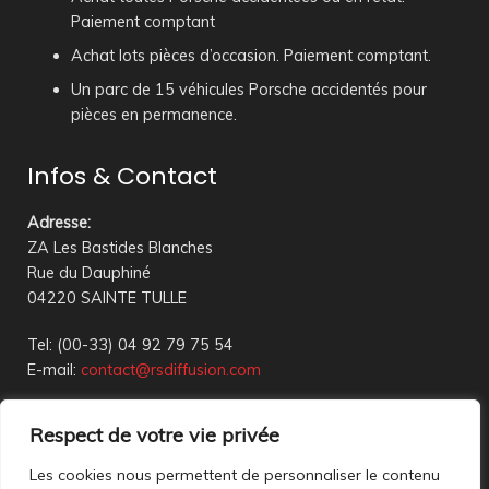
Paiement comptant
Achat lots pièces d’occasion. Paiement comptant.
Un parc de 15 véhicules Porsche accidentés pour
pièces en permanence.
Infos & Contact
Adresse
:
ZA Les Bastides Blanches
Rue du Dauphiné
04220 SAINTE TULLE
Tel: (00-33) 04 92 79 75 54
E-mail:
contact@rsdiffusion.com
Du Mardi au Vendredi de 09h00 à 12h00 et de 14h00 à
Respect de votre vie privée
18h00
Réception en magasin sur rendez-vous uniquement
Les cookies nous permettent de personnaliser le contenu