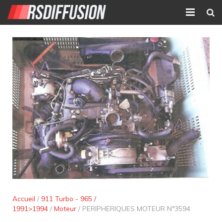
Accueil
Nouvelles annonces
Annonces prolongées
Atelier mécanique
Contact
Accueil
/
911 Turbo - 965 /
1991>1994
/
Moteur
/ PERIPHERIQUES MOTEUR N°3594