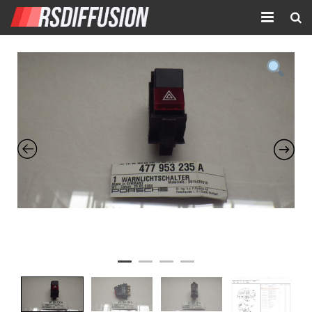
Accueil
Nouvelles annonces
Annonces prolongées
Atelier mécanique
Contact