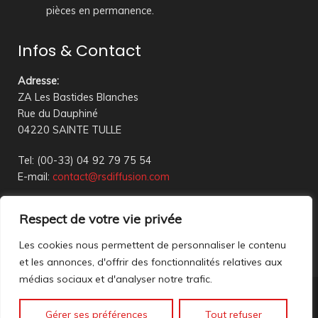
pièces en permanence.
Infos & Contact
Adresse
:
ZA Les Bastides Blanches
Rue du Dauphiné
04220 SAINTE TULLE
Tel: (00-33) 04 92 79 75 54
E-mail:
contact@rsdiffusion.com
Du Mardi au Vendredi de 09h00 à 12h00 et de 14h00 à
Respect de votre vie privée
18h00
Réception en magasin sur rendez-vous uniquement
Les cookies nous permettent de personnaliser le contenu
et les annonces, d'offrir des fonctionnalités relatives aux
médias sociaux et d'analyser notre trafic.
Nous contacter
Gérer ses préférences
Tout refuser
Mentions légales