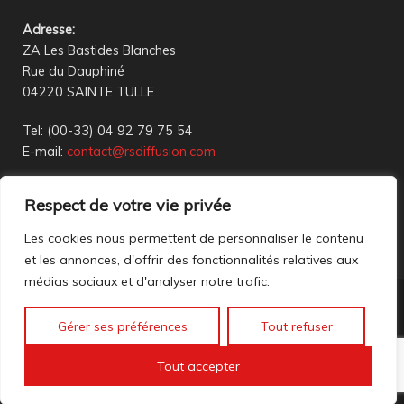
Adresse
:
ZA Les Bastides Blanches
Rue du Dauphiné
04220 SAINTE TULLE
Tel: (00-33) 04 92 79 75 54
E-mail:
contact@rsdiffusion.com
Du Mardi au Vendredi de 09h00 à 12h00 et de 14h00 à
Respect de votre vie privée
18h00
Réception en magasin sur rendez-vous uniquement
Les cookies nous permettent de personnaliser le contenu
et les annonces, d'offrir des fonctionnalités relatives aux
médias sociaux et d'analyser notre trafic.
Nous contacter
Gérer ses préférences
Tout refuser
Mentions légales
©2023 All rights reserved. création web
Mathis DigitalD
|
Tout accepter
Accéder à nos anciennes annonces