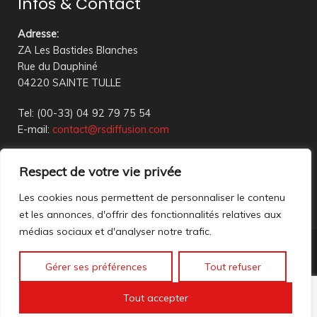
Infos & Contact
Adresse
:
ZA Les Bastides Blanches
Rue du Dauphiné
04220 SAINTE TULLE
Tel: (00-33) 04 92 79 75 54
E-mail:
contact@rsdiffusion.com
Du Mardi au Vendredi de 09h00 à 12h00 et de 14h00 à
Respect de votre vie privée
18h00
Réception en magasin sur rendez-vous uniquement
Les cookies nous permettent de personnaliser le contenu
et les annonces, d'offrir des fonctionnalités relatives aux
médias sociaux et d'analyser notre trafic.
Nous contacter
Gérer ses préférences
Tout refuser
Mentions légales
©2023 All rights reserved. création web
Mathis DigitalD
|
Tout accepter
Accéder à nos anciennes annonces