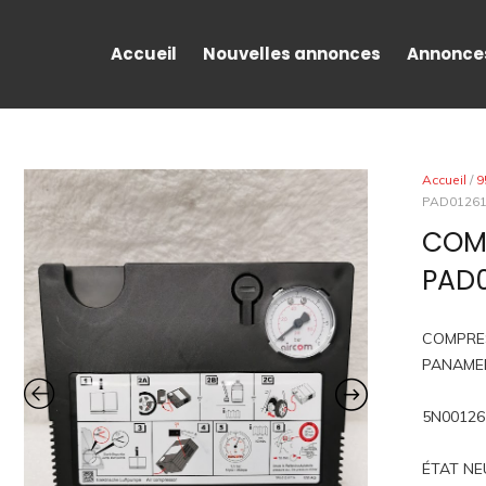
Accueil
Nouvelles annonces
Annonce
Accueil
/
9
PAD012615
COMP
PAD0
COMPRES
PANAME
5N00126
ÉTAT NE