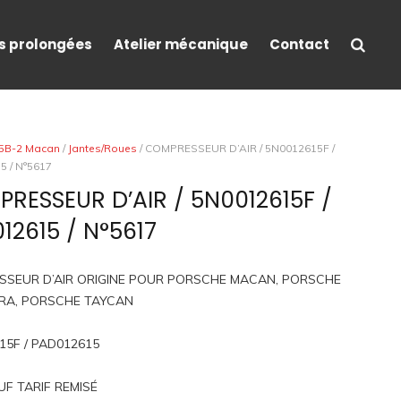
s prolongées
Atelier mécanique
Contact
5B-2 Macan
/
Jantes/Roues
/ COMPRESSEUR D’AIR / 5N0012615F /
 / N°5617
RESSEUR D’AIR / 5N0012615F /
12615 / N°5617
SEUR D’AIR ORIGINE POUR PORSCHE MACAN, PORSCHE
RA, PORSCHE TAYCAN
15F / PAD012615
UF TARIF REMISÉ