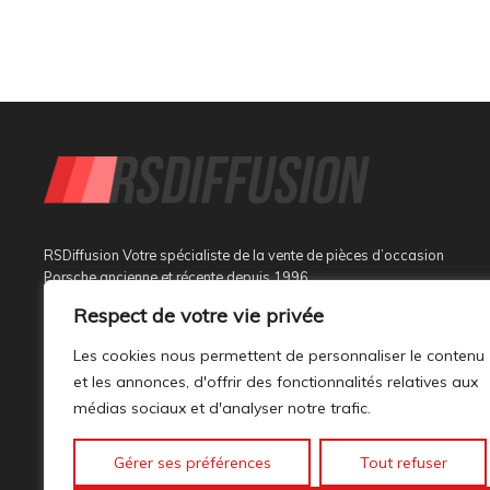
RSDiffusion Votre spécialiste de la vente de pièces d’occasion
Porsche ancienne et récente depuis 1996
Respect de votre vie privée
Implantée à Sainte Tulle dans le département des Alpes de
Haute Provence à 3 km de Manosque et 37 km d’Aix en
Les cookies nous permettent de personnaliser le contenu
Provence, au sein d’un bâtiment tout neuf de 1000M², son
et les annonces, d'offrir des fonctionnalités relatives aux
activité est dédiée à la marque PORSCHE.
médias sociaux et d'analyser notre trafic.
Gérer ses préférences
Tout refuser