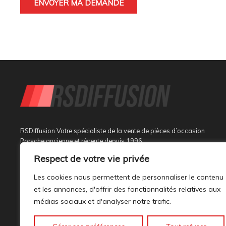
RSDiffusion Votre spécialiste de la vente de pièces d’occasion
Porsche ancienne et récente depuis 1996
Respect de votre vie privée
Implantée à Sainte Tulle dans le département des Alpes de
Haute Provence à 3 km de Manosque et 37 km d’Aix en
Les cookies nous permettent de personnaliser le contenu
Provence, au sein d’un bâtiment tout neuf de 1000M², son
et les annonces, d'offrir des fonctionnalités relatives aux
activité est dédiée à la marque PORSCHE.
médias sociaux et d'analyser notre trafic.