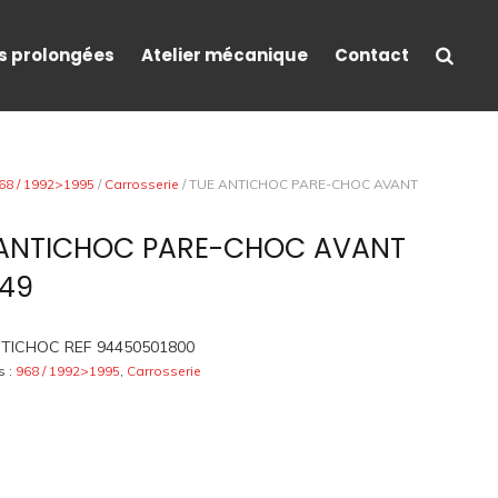
s prolongées
Atelier mécanique
Contact
68 / 1992>1995
/
Carrosserie
/ TUE ANTICHOC PARE-CHOC AVANT
 ANTICHOC PARE-CHOC AVANT
249
TICHOC REF 94450501800
s :
968 / 1992>1995
,
Carrosserie