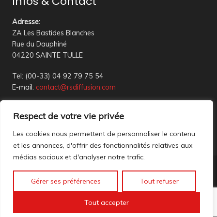
Infos & Contact
Adresse
:
ZA Les Bastides Blanches
Rue du Dauphiné
04220 SAINTE TULLE
Tel: (00-33) 04 92 79 75 54
E-mail:
contact@rsdiffusion.com
Du Mardi au Vendredi de 09h00 à 12h00 et de 14h00 à
Respect de votre vie privée
18h00
Réception en magasin sur rendez-vous uniquement
Les cookies nous permettent de personnaliser le contenu
et les annonces, d'offrir des fonctionnalités relatives aux
médias sociaux et d'analyser notre trafic.
Nous contacter
Gérer ses préférences
Tout refuser
Mentions légales
©2023 All rights reserved. création web
Mathis DigitalD
|
Tout accepter
Accéder à nos anciennes annonces