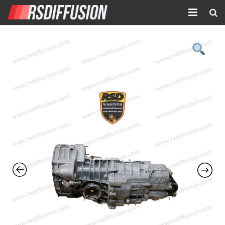
Accueil
Nouvelles annonces
Annonces prolongées
Atelier mécanique
Contact