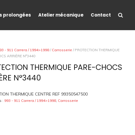
s prolongées
Atelier mécanique
Contact
93 - 911 Carrera / 1994>1998
/
Carrosserie
/ PROTECTION THERMIQUE
CS ARRIÈRE N°3440
TECTION THERMIQUE PARE-CHOCS
ÈRE N°3440
ION THERMIQUE CENTRE REF 99350547500
s :
993 - 911 Carrera / 1994>1998
,
Carrosserie