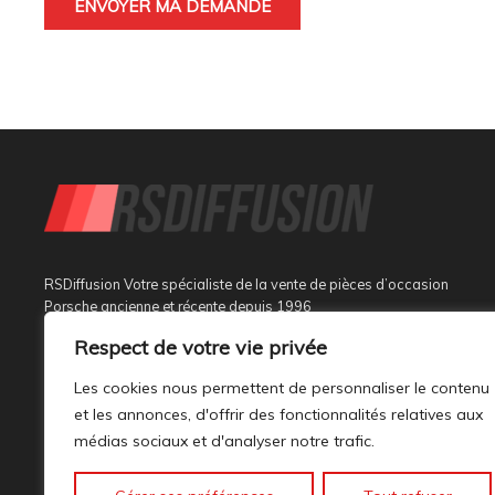
RSDiffusion Votre spécialiste de la vente de pièces d’occasion
Porsche ancienne et récente depuis 1996
Respect de votre vie privée
Implantée à Sainte Tulle dans le département des Alpes de
Haute Provence à 3 km de Manosque et 37 km d’Aix en
Les cookies nous permettent de personnaliser le contenu
Provence, au sein d’un bâtiment tout neuf de 1000M², son
et les annonces, d'offrir des fonctionnalités relatives aux
activité est dédiée à la marque PORSCHE.
médias sociaux et d'analyser notre trafic.