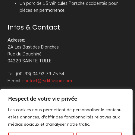
Un parc de 15 véhicules Porsche accidentés pour
pièces en permanence.
Infos & Contact
Adresse
:
ZA Les Bastides Blanches
Rue du Dauphiné
04220 SAINTE TULLE
Tel: (00-33) 04 92 79 75 54
E-mail:
contact@rsdiffusion.com
Du Mardi au Vendredi de 09h00 à 12h00 et de 14h00 à
Respect de votre vie privée
18h00
Réception en magasin sur rendez-vous uniquement
Les cookies nous permettent de personnaliser le contenu
et les annonces, d'offrir des fonctionnalités relatives aux
médias sociaux et d'analyser notre trafic.
Nous contacter