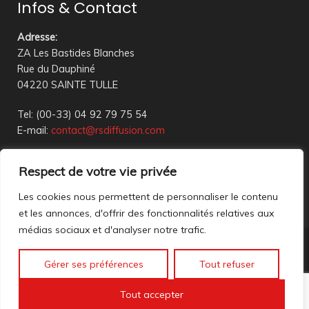
Infos & Contact
Adresse
:
ZA Les Bastides Blanches
Rue du Dauphiné
04220 SAINTE TULLE
Tel: (00-33) 04 92 79 75 54
E-mail:
contact@rsdiffusion.com
Du Mardi au Vendredi de 09h00 à 12h00 et de 14h00 à
Respect de votre vie privée
18h00
Réception en magasin sur rendez-vous uniquement
Les cookies nous permettent de personnaliser le contenu
et les annonces, d'offrir des fonctionnalités relatives aux
médias sociaux et d'analyser notre trafic.
Nous contacter
Gérer ses préférences
Tout refuser
Mentions légales
©2023 All rights reserved. création web
Mathis DigitalD
|
Tout accepter
Accéder à nos anciennes annonces