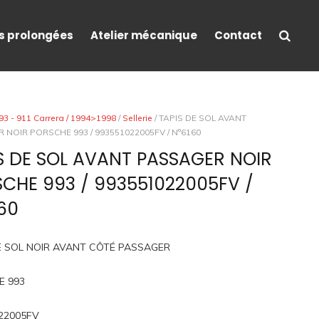
s prolongées
Atelier mécanique
Contact
93 - 911 Carrera / 1994>1998
/
Sellerie
/ TAPIS DE SOL AVANT
 NOIR PORSCHE 993 / 993551022005FV / N°6160
S DE SOL AVANT PASSAGER NOIR
CHE 993 / 993551022005FV /
60
E SOL NOIR AVANT CÔTÉ PASSAGER
E 993
22005FV