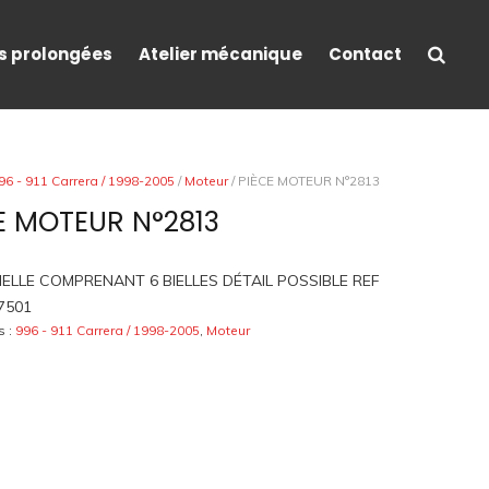
s prolongées
Atelier mécanique
Contact
96 - 911 Carrera / 1998-2005
/
Moteur
/ PIÈCE MOTEUR N°2813
E MOTEUR N°2813
BIELLE COMPRENANT 6 BIELLES DÉTAIL POSSIBLE REF
7501
s :
996 - 911 Carrera / 1998-2005
,
Moteur