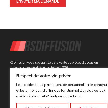
RSDiffusion Votre spécialiste de la vente de pièces d’occasion
Porsche ancienne et récente depuis 1996
Respect de votre vie privée
Implantée à Sainte Tulle dans le département des Alpes de
Haute Provence à 3 km de Manosque et 37 km d’Aix en
Les cookies nous permettent de personnaliser le contenu
Provence, au sein d’un bâtiment tout neuf de 1000M², son
et les annonces, d'offrir des fonctionnalités relatives aux
activité est dédiée à la marque PORSCHE.
médias sociaux et d'analyser notre trafic.