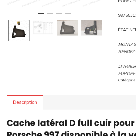
PORSCH
9975531
ÉTAT NE
MONTAGE
RENDEZ
LIVRAIS
EUROPE 
Catégorie
Description
Cache latéral D full cuir pou
Porsche 997 disponible à la 