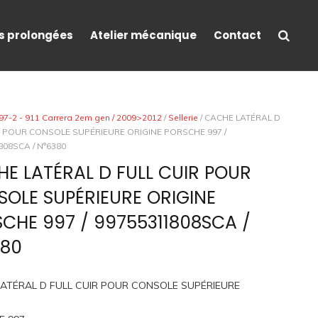
s prolongées
Atelier mécanique
Contact
97-2 - 911 Carrera 2em gen / 2009>2012
/
Sellerie
/ CACHE LATÉRAL D
R POUR CONSOLE SUPÉRIEURE ORIGINE PORSCHE 997 /
808SCA / N°6380
E LATÉRAL D FULL CUIR POUR
OLE SUPÉRIEURE ORIGINE
CHE 997 / 99755311808SCA /
380
ATÉRAL D FULL CUIR POUR CONSOLE SUPÉRIEURE