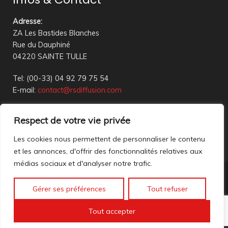
Adresse
:
ZA Les Bastides Blanches
Rue du Dauphiné
04220 SAINTE TULLE
Tel: (00-33) 04 92 79 75 54
E-mail:
contact@rsdiffusion.com
Du Mardi au Vendredi de 09h00 à 12h00 et de 14h00 à
Respect de votre vie privée
18h00
Réception en magasin sur rendez-vous uniquement
Les cookies nous permettent de personnaliser le contenu
et les annonces, d'offrir des fonctionnalités relatives aux
médias sociaux et d'analyser notre trafic.
Nous contacter
Gérer ses préférences
Tout refuser
Mentions légales
©2023 All rights reserved. création web
Mathis DigitalD
|
Tout accepter
Accéder à nos anciennes annonces