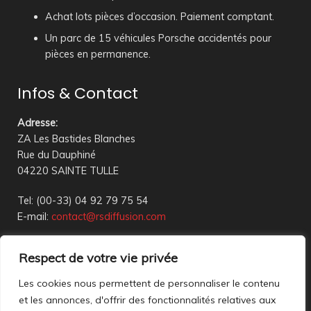
Achat lots pièces d’occasion. Paiement comptant.
Un parc de 15 véhicules Porsche accidentés pour
pièces en permanence.
Infos & Contact
Adresse
:
ZA Les Bastides Blanches
Rue du Dauphiné
04220 SAINTE TULLE
Tel: (00-33) 04 92 79 75 54
E-mail:
contact@rsdiffusion.com
Du Mardi au Vendredi de 09h00 à 12h00 et de 14h00 à
Respect de votre vie privée
18h00
Réception en magasin sur rendez-vous uniquement
Les cookies nous permettent de personnaliser le contenu
et les annonces, d'offrir des fonctionnalités relatives aux